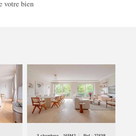
e votre bien
3 chambres - 165M2
Ref : 27638