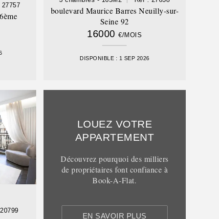
: 27757
boulevard Maurice Barres Neuilly-sur-
16ème
Seine 92
16000
€/MOIS
6
DISPONIBLE : 1 SEP 2026
LOUEZ VOTRE
APPARTEMENT
Découvrez pourquoi des milliers
de propriétaires font confiance à
Book-A-Flat.
 20799
EN SAVOIR PLUS