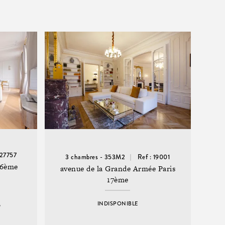
 27757
3 chambres - 353M2
Ref : 19001
16ème
avenue de la Grande Armée Paris
17ème
INDISPONIBLE
6