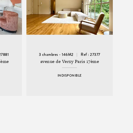
 27881
3 chambres - 146M2
Ref : 27377
15ème
avenue de Verzy Paris 17ème
INDISPONIBLE