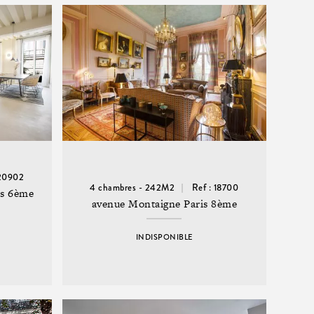
 20902
4 chambres - 242M2
Ref : 18700
is 6ème
avenue Montaigne Paris 8ème
INDISPONIBLE