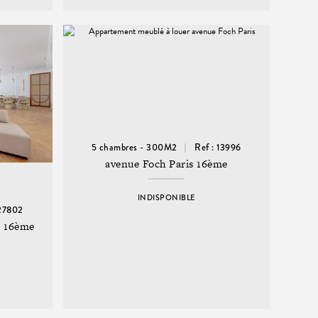
5 chambres - 300M2
Ref : 13996
avenue Foch Paris 16ème
INDISPONIBLE
 27802
is 16ème