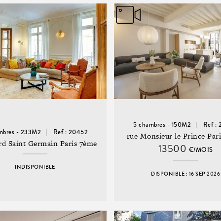
5 chambres - 150M2
Ref :
mbres - 233M2
Ref : 20452
rue Monsieur le Prince Par
rd Saint Germain Paris 7ème
13500
€/MOIS
INDISPONIBLE
DISPONIBLE : 16 SEP 2026