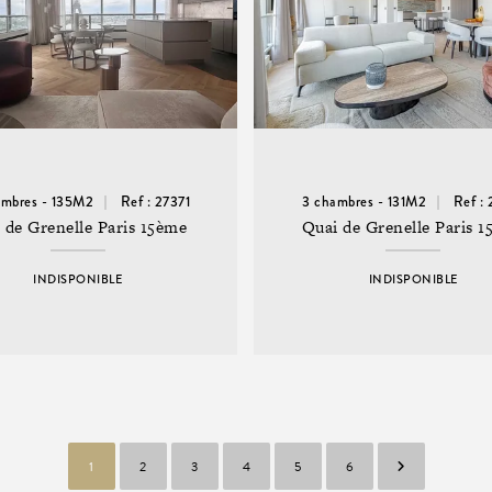
ambres - 135M2
Ref : 27371
3 chambres - 131M2
Ref :
 de Grenelle Paris 15ème
Quai de Grenelle Paris 
INDISPONIBLE
INDISPONIBLE
1
2
3
4
5
6