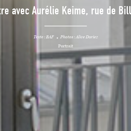
re avec Aurélie Keime, rue de Bil
Texte : BAF
Photos : Alice Duriez
Portrait