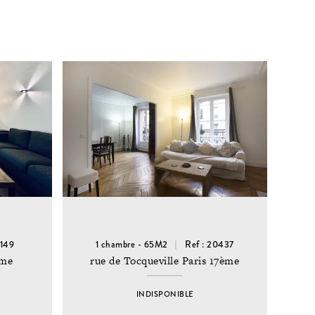
9149
1 chambre - 65M2
Ref : 20437
ème
rue de Tocqueville Paris 17ème
INDISPONIBLE