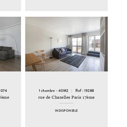
15074
1 chambre - 40M2
Ref : 19288
 8ème
rue de Chazelles Paris 17ème
INDISPONIBLE