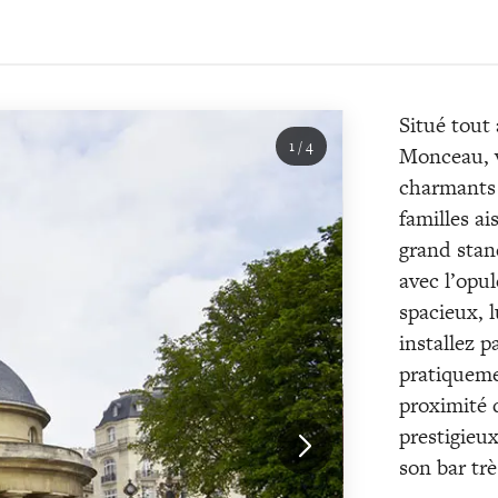
Situé tout
1
/
4
Monceau, vo
charmants d
familles a
grand stan
avec l’opul
spacieux, 
installez p
pratiqueme
proximité 
prestigieux
son bar trè