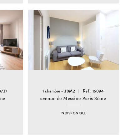
13737
1 chambre - 30M2
Ref : 16094
ème
avenue de Messine Paris 8ème
INDISPONIBLE