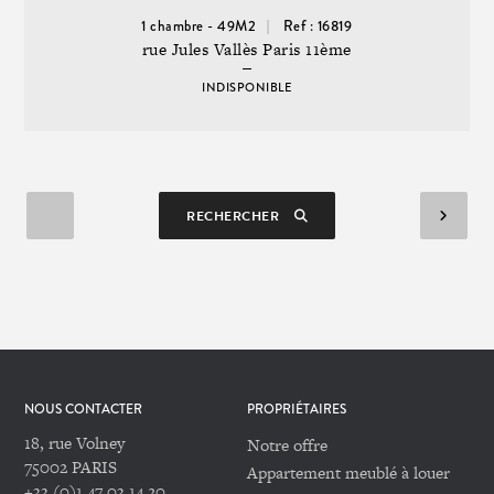
1 chambre - 49M2
Ref : 16819
rue Jules Vallès Paris 11ème
INDISPONIBLE
RECHERCHER
NOUS CONTACTER
PROPRIÉTAIRES
18, rue Volney
Notre offre
75002 PARIS
Appartement meublé à louer
+33 (0)1 47 03 14 20