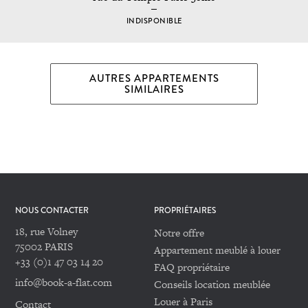
INDISPONIBLE
AUTRES APPARTEMENTS
SIMILAIRES
NOUS CONTACTER
PROPRIÉTAIRES
18, rue Volney
Notre offre
75002 PARIS
Appartement meublé à louer
+33 (0)1 47 03 14 20
FAQ propriétaire
info@book-a-flat.com
Conseils location meublée
Louer à Paris
Contact