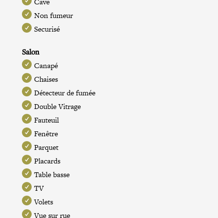
Cave
Non fumeur
Securisé
Salon
Canapé
Chaises
Détecteur de fumée
Double Vitrage
Fauteuil
Fenêtre
Parquet
Placards
Table basse
TV
Volets
Vue sur rue