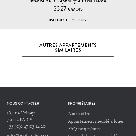
avenue de la République Paris 11ème
3327
€/MOIS
DISPONIBLE : 9 SEP 2026
AUTRES APPARTEMENTS
SIMILAIRES
NOUS CONTACTER
PROPRIÉTAIRES
18, rue Volney
Notre offre
75002 PARIS
Appartement meublé à louer
+33 (0)1 47 03 14 20
FAQ propriétaire
info@book-a-flat.com