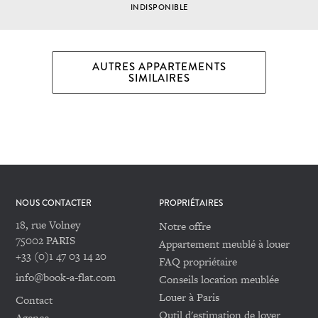
INDISPONIBLE
AUTRES APPARTEMENTS
SIMILAIRES
NOUS CONTACTER
PROPRIÉTAIRES
18, rue Volney
Notre offre
75002 PARIS
Appartement meublé à louer
+33 (0)1 47 03 14 20
FAQ propriétaire
info@book-a-flat.com
Conseils location meublée
Louer à Paris
Contact
Outil d'estimation de loyer
Agence