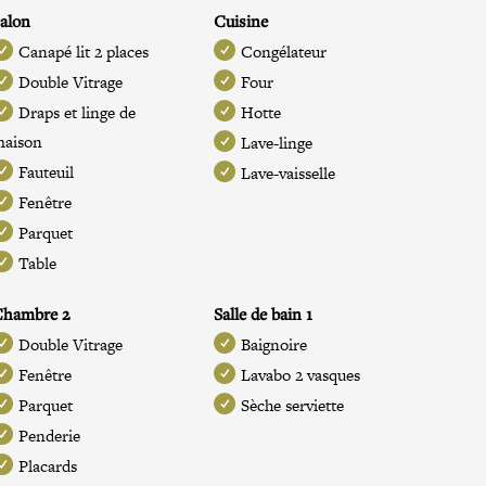
alon
Cuisine
Canapé lit 2 places
Congélateur
Double Vitrage
Four
Draps et linge de
Hotte
maison
Lave-linge
Fauteuil
Lave-vaisselle
Fenêtre
Parquet
Table
Chambre 2
Salle de bain 1
Double Vitrage
Baignoire
Fenêtre
Lavabo 2 vasques
Parquet
Sèche serviette
Penderie
Placards