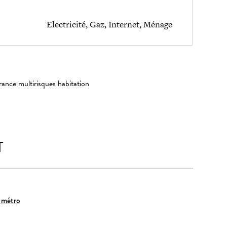
Electricité, Gaz, Internet, Ménage
rance multirisques habitation
T
 métro