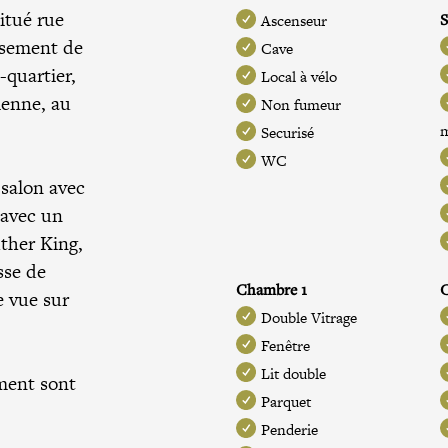
itué rue
S
Ascenseur
ssement de
Cave
-quartier,
Local à vélo
ienne, au
Non fumeur
Securisé
WC
salon avec
 avec un
ther King,
sse de
Chambre 1
 vue sur
Double Vitrage
Fenêtre
Lit double
ement sont
Parquet
Penderie