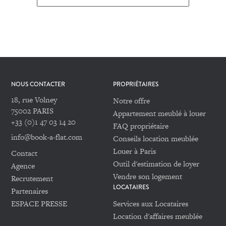
NOUS CONTACTER
PROPRIÉTAIRES
18, rue Volney
Notre offre
75002 PARIS
Appartement meublé à louer
+33 (0)1 47 03 14 20
FAQ propriétaire
info@book-a-flat.com
Conseils location meublée
Louer à Paris
Contact
Outil d'estimation de loyer
Agence
Vendre son logement
Recrutement
LOCATAIRES
Partenaires
ESPACE PRESSE
Services aux Locataires
Location d'affaires meublée