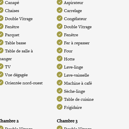
Canapé
Aspirateur
Chaises
Carrelage
Double Vitrage
Congélateur
Fenêtre
Double Vitrage
Parquet
Fenêtre
Table basse
Fer à repasser
Table de salle à
Four
manger
Hotte
TV
Lave-linge
Vue dégagée
Lave-vaisselle
Orientée nord-ouest
Machine à café
Sèche-linge
Table de cuisine
Frigidaire
Chambre 2
Chambre 3
Double Vitrage
Double Vitrage