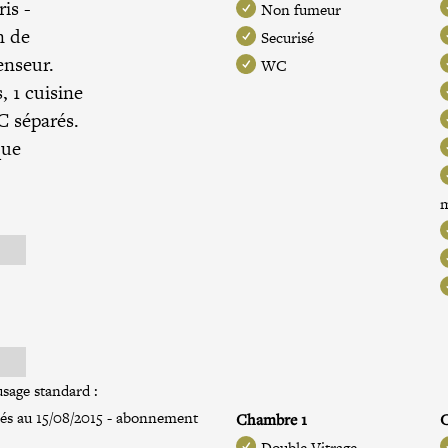
ris
-
Non fumeur
n de
Securisé
enseur.
WC
 1 cuisine
C séparés.
que
sage standard :
xés au 15/08/2015 - abonnement
Chambre 1
Double Vitrage