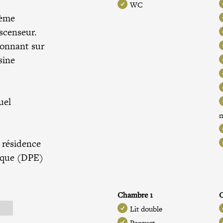
WC
7ème
scenseur.
donnant sur
sine
uel
 résidence
tique (DPE)
Chambre 1
Lit double
Parquet