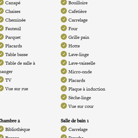
Canapé
Bouilloire
Chaises
Cafetière
Cheminée
Carrelage
Fauteuil
Four
Parquet
Grille pain
Placards
Hotte
Table basse
Lave-linge
Table de salle à
Lave-vaisselle
manger
Micro-onde
TV
Placards
Vue sur rue
Plaque à induction
Sèche-linge
Vue sur cour
Chambre 2
Salle de bain 1
Bibliothèque
Carrelage
Bureau
Douche