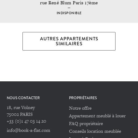
rue René Blum Paris 17ème
INDISPONIBLE
AUTRES APPARTEMENTS
SIMILAIRES
NOUS CONTACTER
PROPRIÉTAIRES
18, rue Volney
Notre offre
75002 PARIS
Appartement meublé à louer
+33 (0)1 47 03 14 20
FAQ propriétaire
info@book-a-flat.com
Conseils location meublée