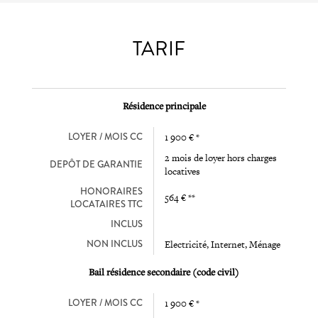
TARIF
Résidence principale
LOYER / MOIS CC
1 900 € *
2 mois de loyer hors charges
DEPÔT DE GARANTIE
locatives
HONORAIRES
564 € **
LOCATAIRES TTC
INCLUS
NON INCLUS
Electricité, Internet, Ménage
Bail résidence secondaire (code civil)
LOYER / MOIS CC
1 900 € *