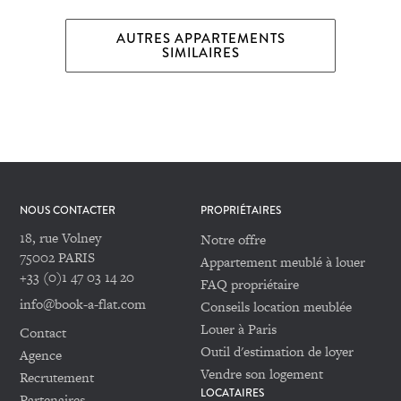
AUTRES APPARTEMENTS
SIMILAIRES
NOUS CONTACTER
PROPRIÉTAIRES
18, rue Volney
Notre offre
75002 PARIS
Appartement meublé à louer
+33 (0)1 47 03 14 20
FAQ propriétaire
info@book-a-flat.com
Conseils location meublée
Louer à Paris
Contact
Outil d'estimation de loyer
Agence
Vendre son logement
Recrutement
LOCATAIRES
Partenaires