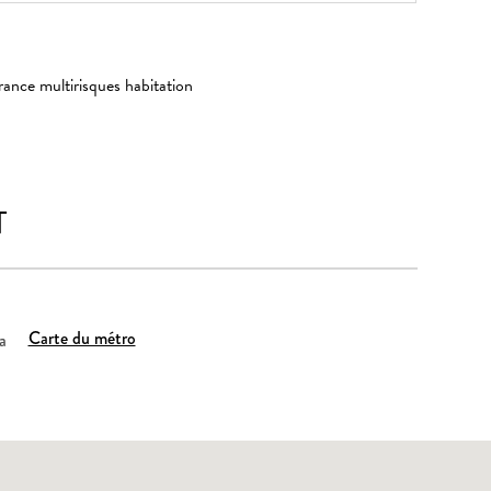
rance multirisques habitation
T
Carte du métro
a