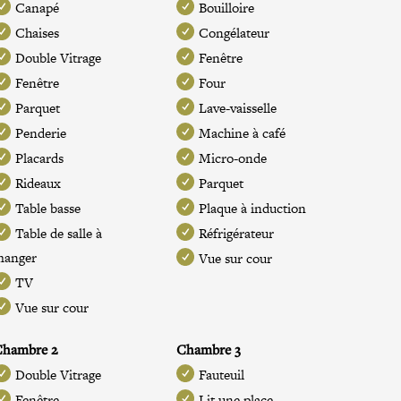
Canapé
Bouilloire
Chaises
Congélateur
Double Vitrage
Fenêtre
Fenêtre
Four
Parquet
Lave-vaisselle
Penderie
Machine à café
Placards
Micro-onde
Rideaux
Parquet
Table basse
Plaque à induction
Table de salle à
Réfrigérateur
manger
Vue sur cour
TV
Vue sur cour
Chambre 2
Chambre 3
Double Vitrage
Fauteuil
Fenêtre
Lit une place