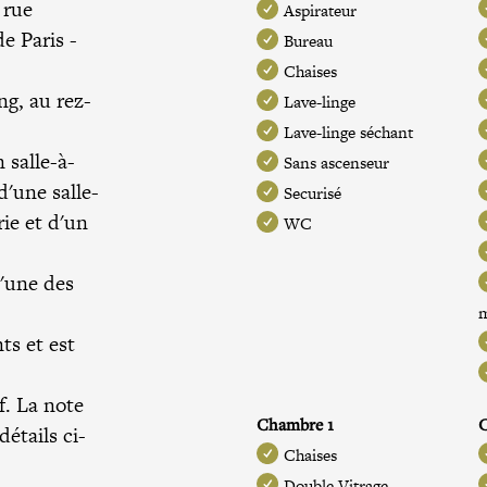
 rue
Aspirateur
e Paris -
Bureau
Chaises
g, au rez-
Lave-linge
Lave-linge séchant
 salle-à-
Sans ascenseur
d'une salle-
Securisé
ie et d'un
WC
'une des
s et est
f. La note
Chambre 1
étails ci-
Chaises
Double Vitrage