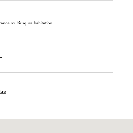
rance multirisques habitation
T
tro