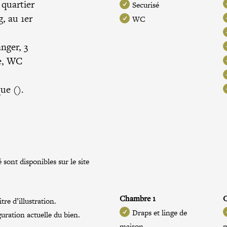
 quartier
Securisé
, au 1er
WC
nger, 3
he, WC
ue ().
 sont disponibles sur le site
Chambre 1
re d’illustration.
Draps et linge de
guration actuelle du bien.
maison