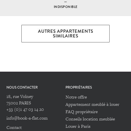
INDISPONIBLE
AUTRES APPARTEMENTS
SIMILAIRES
NOUS CONTACTER
PROPRIÉTAIRES
18, rue Volney
Notre offre
75002 PARIS
Appartement meublé à louer
+33 (0)1 47 03 14 20
FAQ propriétaire
info@book-a-flat.com
Conseils location meublée
Louer à Paris
Contact