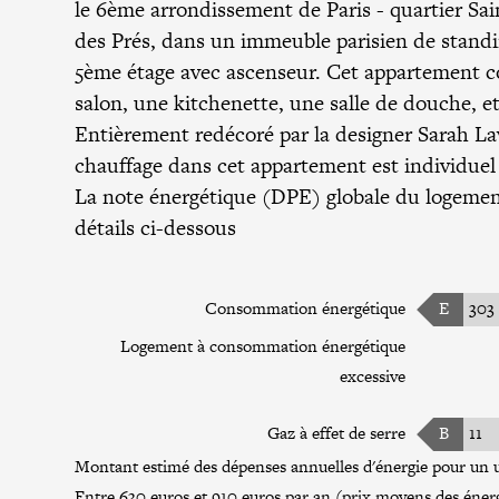
le 6ème arrondissement de Paris - quartier Sa
des Prés, dans un immeuble parisien de standi
5ème étage avec ascenseur. Cet appartement 
salon, une kitchenette, une salle de douche, e
Entièrement redécoré par la designer Sarah La
chauffage dans cet appartement est individuel 
La note énergétique (DPE) globale du logemen
détails ci-dessous
Consommation énergétique
E
303
Logement à consommation énergétique
excessive
Gaz à effet de serre
B
11
Montant estimé des dépenses annuelles d'énergie pour un u
Entre 630 euros et 910 euros par an (prix moyens des énerg