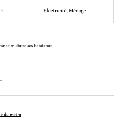
et
Electricité, Ménage
rance multirisques habitation
T
te du métro