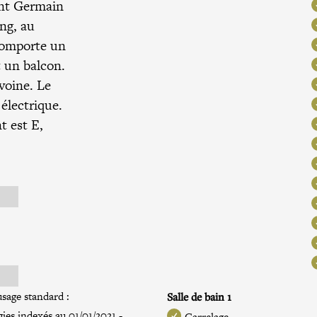
int Germain
ng, au
comporte un
t un balcon.
voine. Le
électrique.
t est E,
sage standard :
Salle de bain 1
ies indexés au 01/01/2021 -
Carrelage