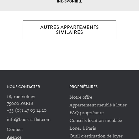
INDISPONIBLE
AUTRES APPARTEMENTS
SIMILAIRES
NOUS CONTACTER
PROPRIÉTAIRES
18, rue Volney
Notre offre
75002 PARIS
Appartement meublé à louer
+33 (0)1 47 03 14 20
FAQ propriétaire
info@book-a-flat.com
Conseils location meublée
Louer à Paris
Contact
Outil d'estimation de loyer
Agence