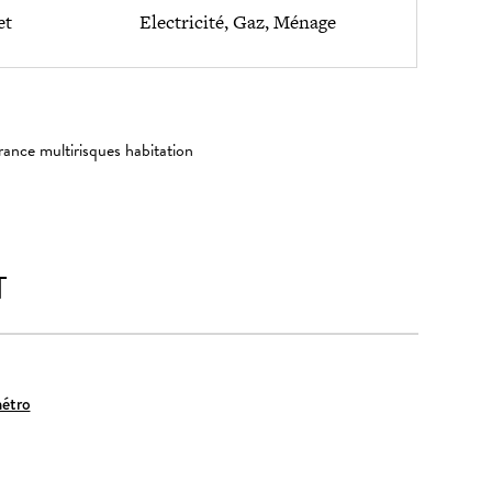
et
Electricité, Gaz, Ménage
rance multirisques habitation
T
étro