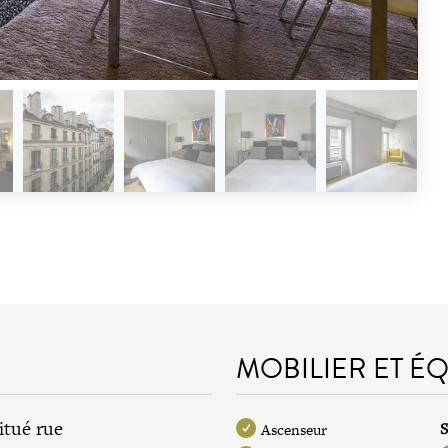
MOBILIER ET É
itué rue
S
Ascenseur