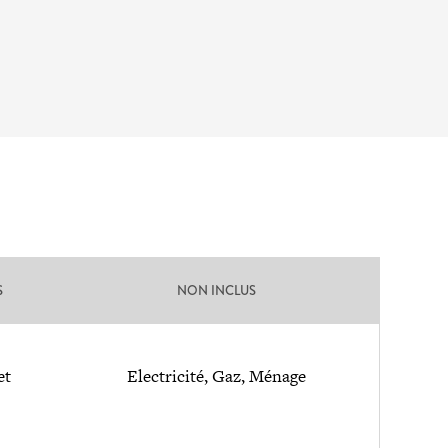
S
NON INCLUS
et
Electricité, Gaz, Ménage