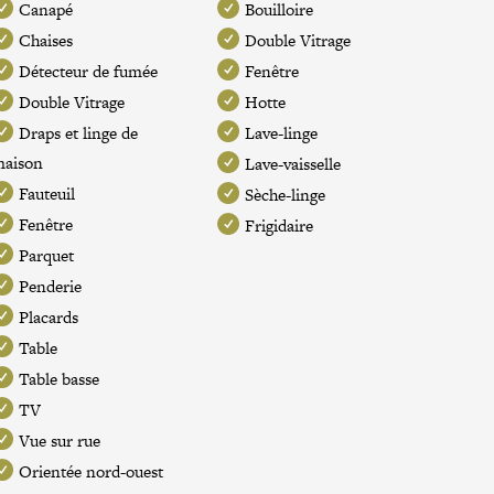
Canapé
Bouilloire
Chaises
Double Vitrage
Détecteur de fumée
Fenêtre
Double Vitrage
Hotte
Draps et linge de
Lave-linge
maison
Lave-vaisselle
Fauteuil
Sèche-linge
Fenêtre
Frigidaire
Parquet
Penderie
Placards
Table
Table basse
TV
Vue sur rue
Orientée nord-ouest