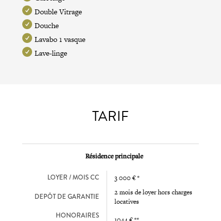
Double Vitrage
Douche
Lavabo 1 vasque
Lave-linge
TARIF
Résidence principale
LOYER / MOIS CC
3 000 € *
2 mois de loyer hors charges
DEPÔT DE GARANTIE
locatives
HONORAIRES
1044 € **