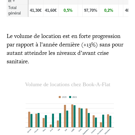
et +
Total
41,30€
41,60€
0,5%
97,70%
0,2%
487€
général
Le volume de location est en forte progression
par rapport à l’année dernière (+13%) sans pour
autant atteindre les niveaux d’avant crise
sanitaire.
Volume de locations chez Book-A-Flat