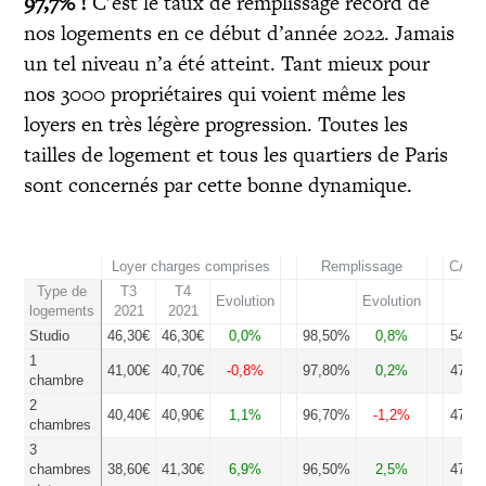
97,7% !
C’est le taux de remplissage record de
nos logements en ce début d’année 2022. Jamais
un tel niveau n’a été atteint. Tant mieux pour
nos 3000 propriétaires qui voient même les
loyers en très légère progression. Toutes les
tailles de logement et tous les quartiers de Paris
sont concernés par cette bonne dynamique.
Loyer charges comprises
Remplissage
CA an
Type de
T3
T4
Evolution
Evolution
logements
2021
2021
Studio
46,30€
46,30€
0,0%
98,50%
0,8%
547€
1
41,00€
40,70€
-0,8%
97,80%
0,2%
478€
chambre
2
40,40€
40,90€
1,1%
96,70%
-1,2%
475€
chambres
3
chambres
38,60€
41,30€
6,9%
96,50%
2,5%
478€