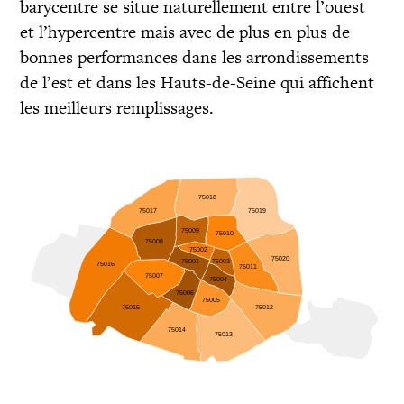
barycentre se situe naturellement entre l’ouest
et l’hypercentre mais avec de plus en plus de
bonnes performances dans les arrondissements
de l’est et dans les Hauts-de-Seine qui affichent
les meilleurs remplissages.
75018
75017
75019
75009
75010
75008
75002
75020
75001
75003
75016
75011
75007
75004
75006
75005
75015
75012
75014
75013