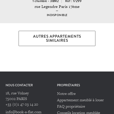
1 chambre - 38M2
Ref : 17299
rue Legendre Paris 17ème
INDISPONIBLE
AUTRES APPARTEMENTS
SIMILAIRES
NOUS CONTACTER
PROPRIÉTAIRES
18, rue Volney
Notre offre
75002 PARIS
Appartement meublé à louer
+33 (0)1 47 03 14 20
FAQ propriétaire
info@book-a-flat.com
Conseils location meublée