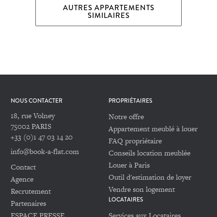
AUTRES APPARTEMENTS
SIMILAIRES
NOUS CONTACTER
PROPRIÉTAIRES
18, rue Volney
Notre offre
75002 PARIS
Appartement meublé à louer
+33 (0)1 47 03 14 20
FAQ propriétaire
info@book-a-flat.com
Conseils location meublée
Louer à Paris
Contact
Outil d'estimation de loyer
Agence
Vendre son logement
Recrutement
LOCATAIRES
Partenaires
ESPACE PRESSE
Services aux Locataires