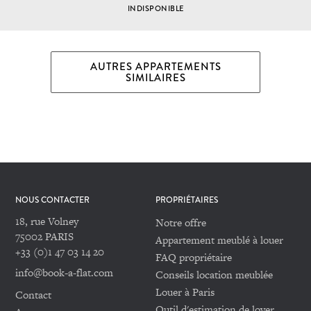
INDISPONIBLE
AUTRES APPARTEMENTS
SIMILAIRES
NOUS CONTACTER
PROPRIÉTAIRES
18, rue Volney
Notre offre
75002 PARIS
Appartement meublé à louer
+33 (0)1 47 03 14 20
FAQ propriétaire
info@book-a-flat.com
Conseils location meublée
Louer à Paris
Contact
Outil d'estimation de loyer