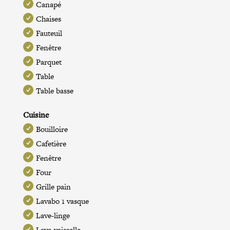
Canapé
Chaises
Fauteuil
Fenêtre
Parquet
Table
Table basse
Cuisine
Bouilloire
Cafetière
Fenêtre
Four
Grille pain
Lavabo 1 vasque
Lave-linge
Lave-vaisselle