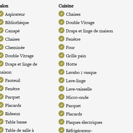
alon
Cuisine
Aspirateur
Chaises
Bibliothèque
Double Vitrage
Canapé
Draps et linge de maison
Chaises
Fenêtre
Cheminée
Four
Double Vitrage
Grille pain
Draps et linge de
Hotte
maison
Lavabo 1 vasque
Fauteuil
Lave-linge
Fenêtre
Lave-vaisselle
Parquet
Micro-onde
Placards
Parquet
Rideaux
Placards
Table basse
Plaques électriques
Table de salle à
Réfrigérateur-