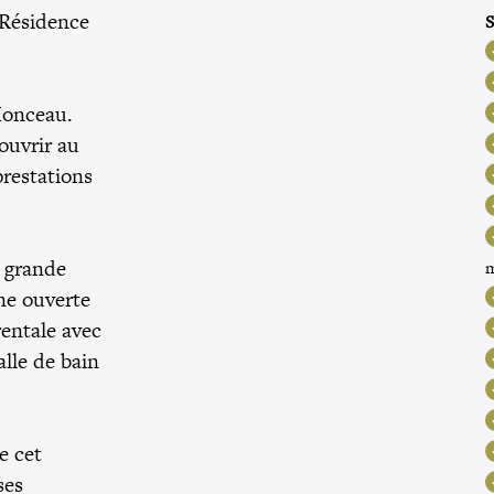
 Résidence
S
Monceau.
ouvrir au
restations
e grande
ine ouverte
entale avec
alle de bain
e cet
ses