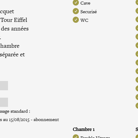
Cave
icquet
Securisé
Tour Eiffel
WC
 des années
.
 chambre
 séparée et
sage standard :
és au 15/08/2015 - abonnement
Chambre 1
S
Double Vitrage