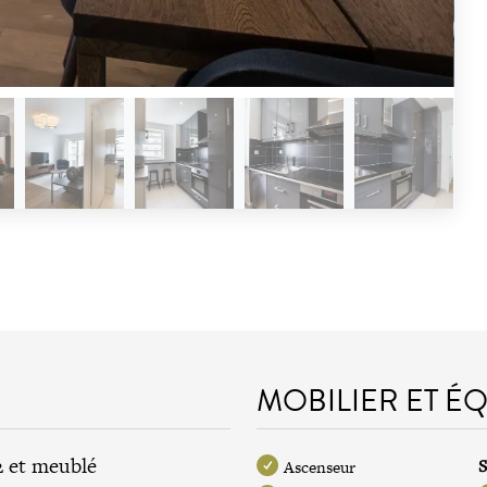
MOBILIER ET É
2 et meublé
S
Ascenseur