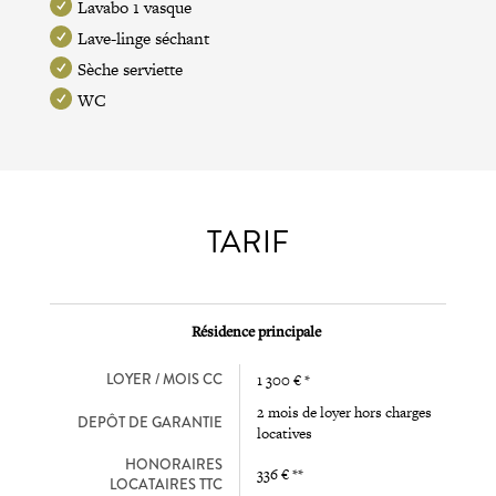
Lavabo 1 vasque
Lave-linge séchant
Sèche serviette
WC
TARIF
Résidence principale
LOYER / MOIS CC
1 300 € *
2 mois de loyer hors charges
DEPÔT DE GARANTIE
locatives
HONORAIRES
336 € **
LOCATAIRES TTC