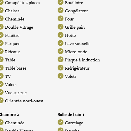
Canapé lit 2 places
Bouilloire
Chaises
Congélateur
Cheminée
Four
Double Vitrage
Grille pain
Fenêtre
Hotte
Parquet
Lave-vaisselle
Rideaux
Micro-onde
Table
Plaque à induction
Table basse
Réfrigérateur
TV
Volets
Volets
Vue sur rue
Orientée nord-ouest
Chambre 2
Salle de bain 1
Cheminée
Carrelage
Double Vitrage
Douche