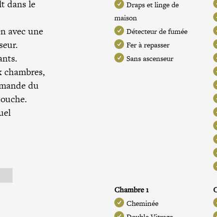
t dans le
Draps et linge de
maison
en avec une
Détecteur de fumée
seur.
Fer à repasser
ants.
Sans ascenseur
x chambres,
demande du
douche.
uel
Chambre 1
Cheminée
Double Vitrage