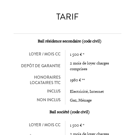
TARIF
Bail résidence secondaire (code civil)
LOYER / MOIS CC
1 500 € *
2 mois de loyer charges
DEPÔT DE GARANTIE
comprises
HONORAIRES
1980 € **
LOCATAIRES TTC
INCLUS
Electricité, Internet
NON INCLUS
Gaz, Ménage
Bail société (code civil)
LOYER / MOIS CC
1 500 € *
2 mois de loyer charges