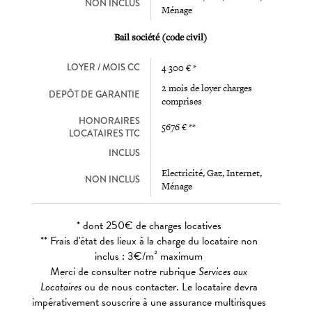
NON INCLUS
Ménage
Bail société (code civil)
LOYER / MOIS CC
4 300 € *
2 mois de loyer charges
DEPÔT DE GARANTIE
comprises
HONORAIRES
5676 € **
LOCATAIRES TTC
INCLUS
Electricité, Gaz, Internet,
NON INCLUS
Ménage
* dont 250€ de charges locatives
** Frais d'état des lieux à la charge du locataire non
inclus : 3€/m² maximum
Merci de consulter notre rubrique
Services aux
Locataires
ou de nous contacter. Le locataire devra
impérativement souscrire à une assurance multirisques