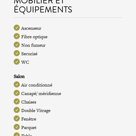
MOBILIER ET
ÉQUIPEMENTS
Ascenseur
Fibre optique
Non fumeur
Securisé
WC
Salon
Air conditionné
Canapé/ méridienne
Chaises
Double Vitrage
Fenêtre
Parquet
Table