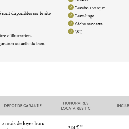
Lavabo 1 vasque
 sont disponibles sur le site
Lave-linge
Sèche serviette
WC
re d’illustration.
guration actuelle du bien.
HONORAIRES
DEPÔT DE GARANTIE
INCLU
LOCATAIRES TTC
2 mois de loyer hors
324 € **