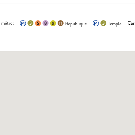
 métro:
Car
République
Temple