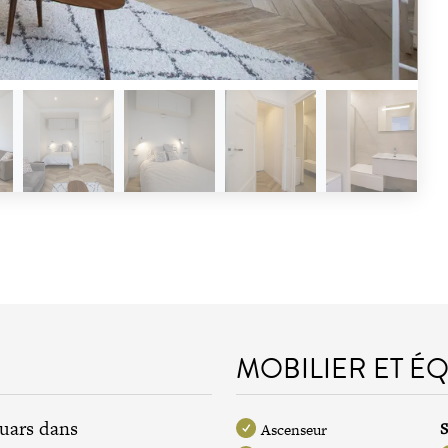
MOBILIER ET É
ouars dans
S
Ascenseur