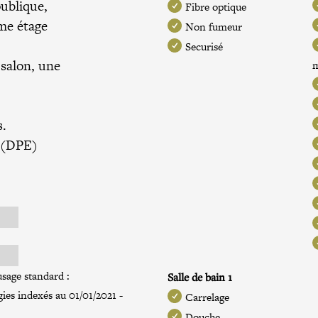
publique,
Fibre optique
me étage
Non fumeur
Securisé
salon, une
s.
e (DPE)
sage standard :
Salle de bain 1
ies indexés au 01/01/2021 -
Carrelage
Douche