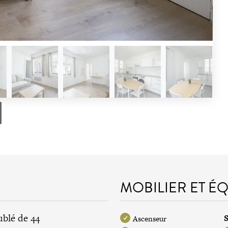
MOBILIER ET É
blé de 44
S
Ascenseur