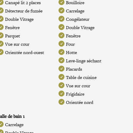
Canapé lit 2 places
Bouilloire
Détecteur de fumée
Carrelage
Double Vitrage
Congélateur
Fenêtre
Double Vitrage
Parquet
Fenêtre
Vue sur cour
Four
Orientée nord-ouest
Hotte
Lave-linge séchant
Placards
Table de cuisine
Vue sur cour
Frigidaire
Orientée nord
alle de bain 1
Carrelage
Double Vitrage