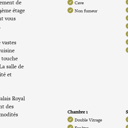
sement de
Cave
 4ème étage
Non fumeur
nt vous
.
e vastes
cuisine
e touche
La salle de
ité et
alais Royal
nt des
Chambre 1
S
mmodités
Double Vitrage
Fenêtre