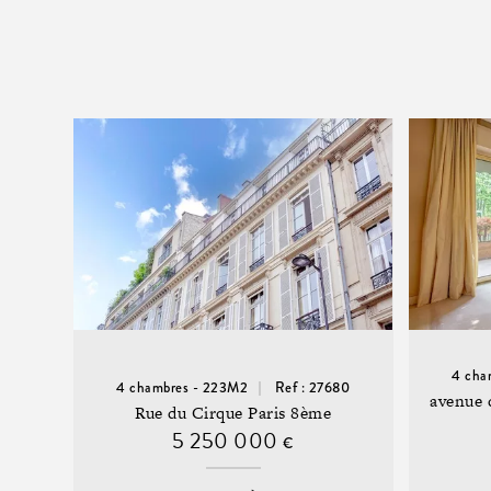
4 cha
4 chambres - 223M2
Ref : 27680
avenue 
Rue du Cirque Paris 8ème
5 250 000
€