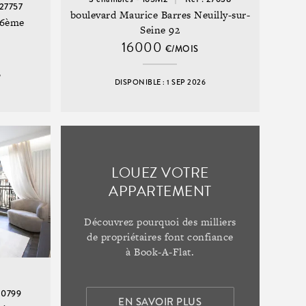
 27757
boulevard Maurice Barres Neuilly-sur-
16ème
Seine 92
16000
€/MOIS
6
DISPONIBLE : 1 SEP 2026
LOUEZ VOTRE
APPARTEMENT
Découvrez pourquoi des milliers
de propriétaires font confiance
à Book-A-Flat.
 20799
EN SAVOIR PLUS