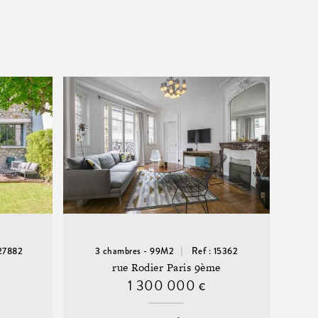
 27882
3 chambres - 99M2
Ref : 15362
rue Rodier Paris 9ème
1 300 000
€