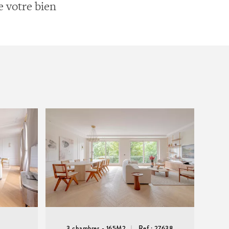
e votre bien
3 chambres - 165M2
Ref : 27638