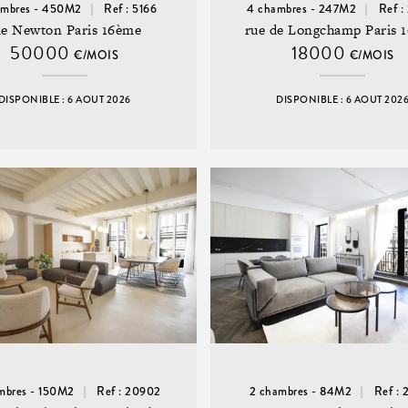
ambres - 450M2
Ref : 5166
4 chambres - 247M2
Ref :
ue Newton Paris 16ème
rue de Longchamp Paris 
50000
18000
€/MOIS
€/MOIS
DISPONIBLE : 6 AOUT 2026
DISPONIBLE : 6 AOUT 202
mbres - 150M2
Ref : 20902
2 chambres - 84M2
Ref :