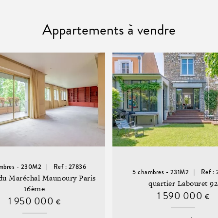
Appartements à vendre
mbres - 230M2
Ref : 27836
5 chambres - 231M2
Ref :
du Maréchal Maunoury Paris
quartier Labouret 92
16ème
1 590 000
€
1 950 000
€