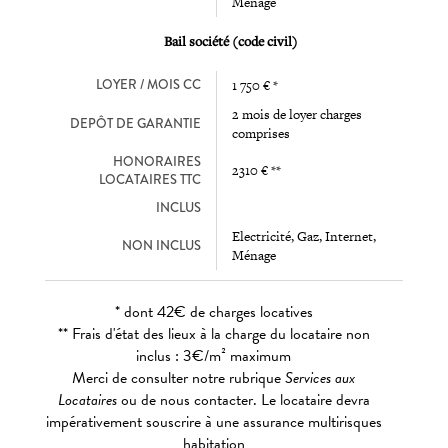
Ménage
Bail société (code civil)
LOYER / MOIS CC
1 750 € *
2 mois de loyer charges
DEPÔT DE GARANTIE
comprises
HONORAIRES
2310 € **
LOCATAIRES TTC
INCLUS
Electricité, Gaz, Internet,
NON INCLUS
Ménage
* dont 42€ de charges locatives
** Frais d'état des lieux à la charge du locataire non
inclus : 3€/m² maximum
Merci de consulter notre rubrique
Services aux
Locataires
ou de nous contacter. Le locataire devra
impérativement souscrire à une assurance multirisques
habitation