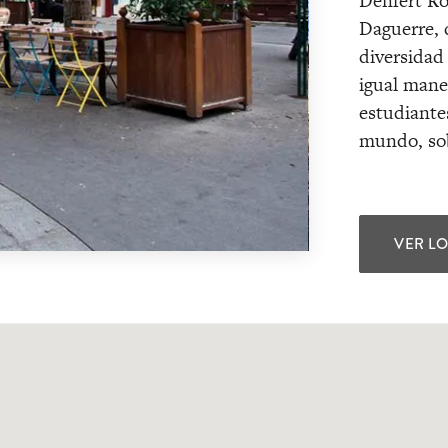
Denfert Ro
Daguerre,
diversidad
igual mane
estudiante
mundo, sob
VER L