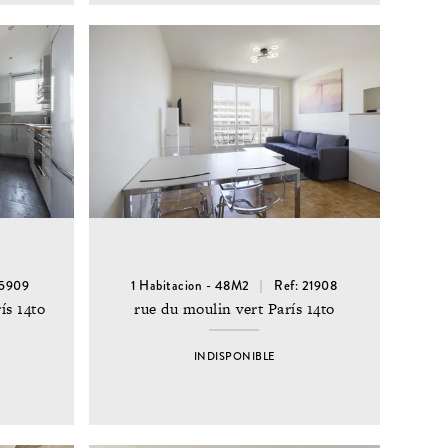
15909
1 Habitacion - 48M2
Ref: 21908
ís 14to
rue du moulin vert París 14to
INDISPONIBLE