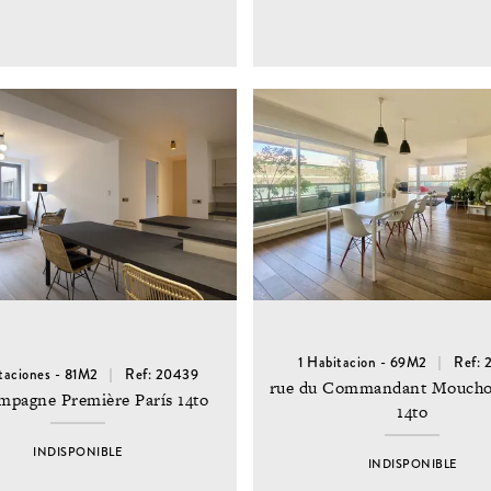
1 Habitacion - 69M2
Ref: 
taciones - 81M2
Ref: 20439
rue du Commandant Mouchot
mpagne Première París 14to
14to
INDISPONIBLE
INDISPONIBLE