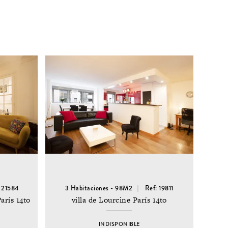
: 21584
3 Habitaciones - 98M2
Ref: 19811
arís 14to
villa de Lourcine París 14to
INDISPONIBLE