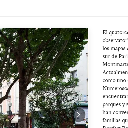
El quatorc
1
/
5
observator
los mapas d
sur de Par
Montmartre
Actualment
como uno d
Numerosos 
encuentran
parques y 
han convert
familias q