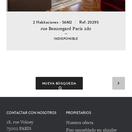
2 Habitaciones - 56M2
Ref: 20295
rue Beauregard París 2do
INDISPONIBLE
NUEVA BÚSQUEDA
CONTACTAR CON NOSOTROS
PROPIETARIOS
18, rue Volney
Nuestra oferta
75002 PARIS
Piso amueblado en alquiler