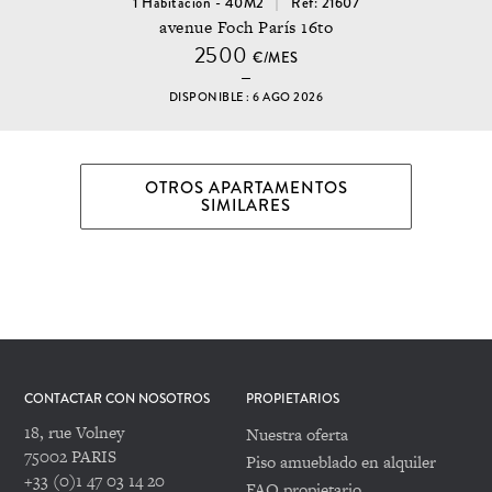
1 Habitacion - 40M2
Ref: 21607
avenue Foch París 16to
2500
€/MES
DISPONIBLE : 6 AGO 2026
OTROS APARTAMENTOS
SIMILARES
CONTACTAR CON NOSOTROS
PROPIETARIOS
18, rue Volney
Nuestra oferta
75002 PARIS
Piso amueblado en alquiler
+33 (0)1 47 03 14 20
FAQ propietario