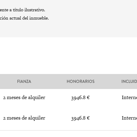
te a título ilustrativo.
ación actual del inmueble.
FIANZA
HONORARIOS
INCLUI
2 meses de alquiler
3946.8 €
Intern
2 meses de alquiler
3946.8 €
Intern