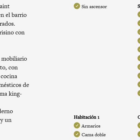
aint
S
Sin ascensor
n el barrio
rados.
risino con
 mobiliario
sto, con
 cocina
mésticos de
ama king-
derno
Habitación 1
C
 y un
Armarios
Cama doble