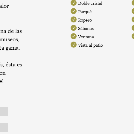
Doble cristal
alor
Parqué
Ropero
Sábanas
una de las
Ventana
 museos,
Vista al patio
lta gama.
s, ésta es
con
el