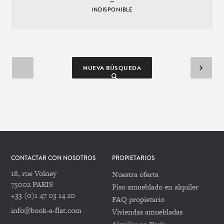
INDISPONIBLE
NUEVA BÚSQUEDA
CONTACTAR CON NOSOTROS
PROPIETARIOS
18, rue Volney
Nuestra oferta
75002 PARIS
Piso amueblado en alquiler
+33 (0)1 47 03 14 20
FAQ propietario
info@book-a-flat.com
Viviendas amuebladas