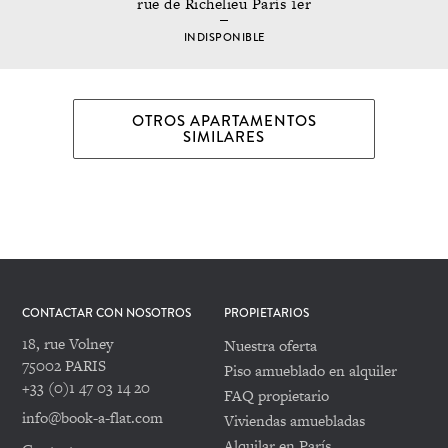
rue de Richelieu París 1er
INDISPONIBLE
OTROS APARTAMENTOS
SIMILARES
CONTACTAR CON NOSOTROS
PROPIETARIOS
18, rue Volney
Nuestra oferta
75002 PARIS
Piso amueblado en alquiler
+33 (0)1 47 03 14 20
FAQ propietario
info@book-a-flat.com
Viviendas amuebladas
Alquilar en París