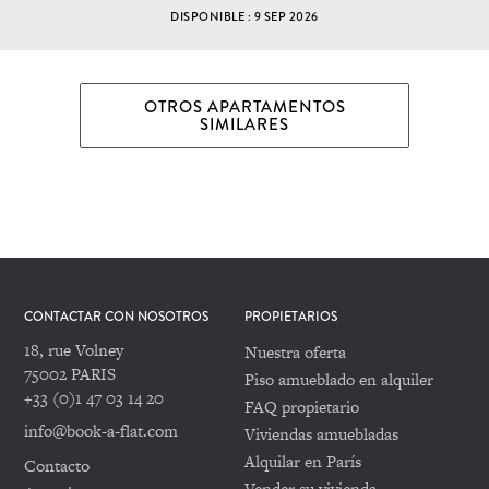
DISPONIBLE : 9 SEP 2026
OTROS APARTAMENTOS
SIMILARES
CONTACTAR CON NOSOTROS
PROPIETARIOS
18, rue Volney
Nuestra oferta
75002 PARIS
Piso amueblado en alquiler
+33 (0)1 47 03 14 20
FAQ propietario
info@book-a-flat.com
Viviendas amuebladas
Alquilar en París
Contacto
Vender su vivienda