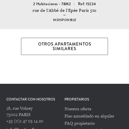
2 Habitaciones - 78M2
Ref: 15224
rue de l'Abbé de l'Epée París 5to
INDISPONIBLE
OTROS APARTAMENTOS
SIMILARES
CONTACTAR CON NOSOTROS
PROPIETARIOS
18, rue Volney
Nuestra oferta
75002 PARIS
Piso amueblado en alquiler
+33 (0)1 47 03 14 20
FAQ propietario