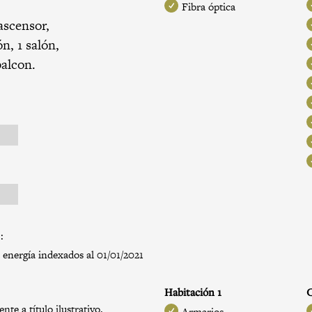
l
Fibra óptica
ascensor,
n, 1 salón,
balcon.
:
 energía indexados al 01/01/2021
Habitación 1
C
te a título ilustrativo.
Armarios