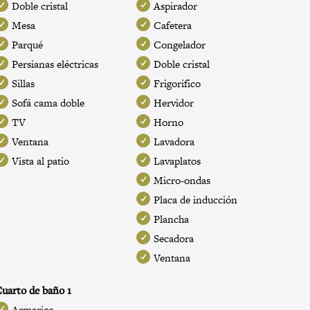
Doble cristal
Aspirador
Mesa
Cafetera
Parqué
Congelador
Persianas eléctricas
Doble cristal
Sillas
Frigorifico
Sofá cama doble
Hervidor
TV
Horno
Ventana
Lavadora
Vista al patio
Lavaplatos
Micro-ondas
Placa de inducción
Plancha
Secadora
Ventana
uarto de baño 1
Armarios