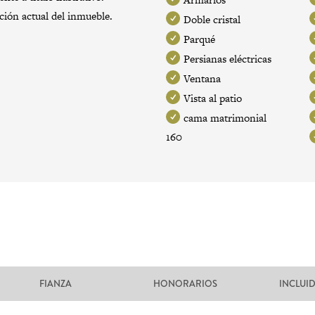
ación actual del inmueble.
Doble cristal
Parqué
Persianas eléctricas
Ventana
Vista al patio
cama matrimonial
160
FIANZA
HONORARIOS
INCLUI