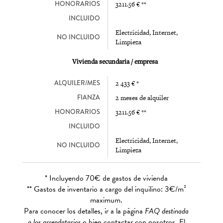
HONORARIOS
3211.56 € **
INCLUIDO
Electricidad, Internet,
NO INCLUIDO
Limpieza
Vivienda secundaria / empresa
ALQUILER/MES
2 433 € *
FIANZA
2 meses de alquiler
HONORARIOS
3211.56 € **
INCLUIDO
Electricidad, Internet,
NO INCLUIDO
Limpieza
* Incluyendo 70€ de gastos de vivienda
** Gastos de inventario a cargo del inquilino: 3€/m²
maximum.
Para conocer los detalles, ir a la página
FAQ destinada
a los arrendatarios
o bien contactar con nosotros. El