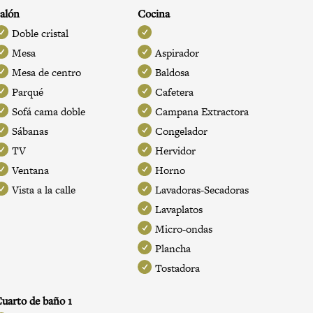
alón
Cocina
Doble cristal
Mesa
Aspirador
Mesa de centro
Baldosa
Parqué
Cafetera
Sofá cama doble
Campana Extractora
Sábanas
Congelador
TV
Hervidor
Ventana
Horno
Vista a la calle
Lavadoras-Secadoras
Lavaplatos
Micro-ondas
Plancha
Tostadora
uarto de baño 1