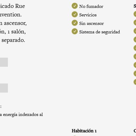
bicado Rue
S
No fumador
nvention
.
Servicios
n ascensor,
Sin ascensor
n, 1 salón,
Sistema de seguridad
 separado.
:
a energía indexados al
Habitación 1
C