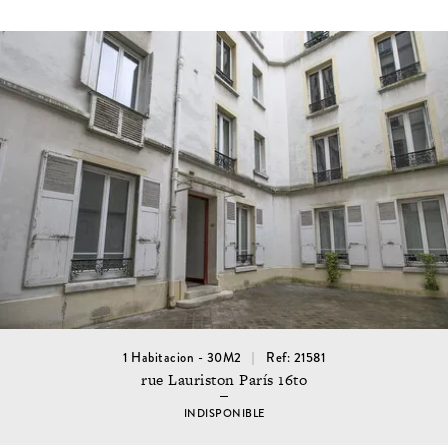
1 Habitacion - 30M2
Ref: 21581
rue Lauriston París 16to
INDISPONIBLE