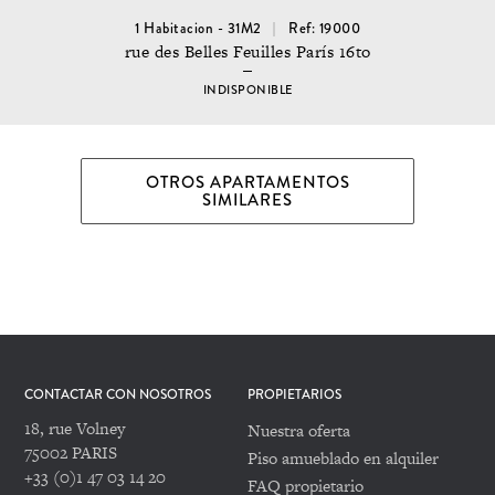
1 Habitacion - 31M2
Ref: 19000
rue des Belles Feuilles París 16to
INDISPONIBLE
OTROS APARTAMENTOS
SIMILARES
CONTACTAR CON NOSOTROS
PROPIETARIOS
18, rue Volney
Nuestra oferta
75002 PARIS
Piso amueblado en alquiler
+33 (0)1 47 03 14 20
FAQ propietario